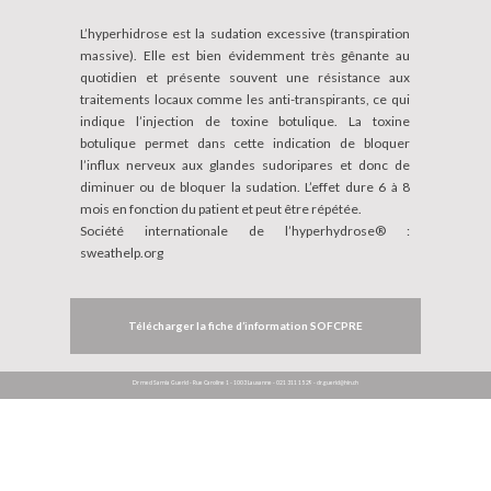
L’hyperhidrose est la sudation excessive (transpiration
massive). Elle est bien évidemment très gênante au
quotidien et présente souvent une résistance aux
traitements locaux comme les anti-transpirants, ce qui
indique l’injection de toxine botulique. La toxine
botulique permet dans cette indication de bloquer
l’influx nerveux aux glandes sudoripares et donc de
diminuer ou de bloquer la sudation. L’effet dure 6 à 8
mois en fonction du patient et peut être répétée.
Société internationale de l’hyperhydrose® :
sweathelp.org
Télécharger la fiche d’information SOFCPRE
Dr med Samia Guerid - Rue Caroline 1 - 1003 Lausanne - 021 311 15 29 -
dr.guerid@hin.ch